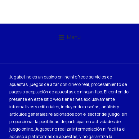
Menu
Jugabet no es un casino online ni ofrece servicios de
apuestas, juegos de azar con dinero real, procesamiento de
pagos o aceptación de apuestas de ningún tipo. El contenido
presente en este sitio web tiene fines exclusivamente
informativos y editoriales, incluyendo reseñas, análisis y
artículos generales relacionados con el sector del juego, sin
proporcionar la posibilidad de participar en actividades de
juego online. Jugabet no realiza intermediación ni facilita el
acceso a plataformas de apuestas, y no garantiza la