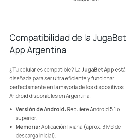
Compatibilidad de la JugaBet
App Argentina
¿Tu celular es compatible? La
JugaBet App
está
diseñada para ser ultra eficiente y funcionar
perfectamente en la mayoría de los dispositivos
Android disponibles en Argentina.
Versión de Android:
Requiere Android 5.1 o
superior.
Memoria:
Aplicación liviana (aprox. 3 MB de
descarga inicial).