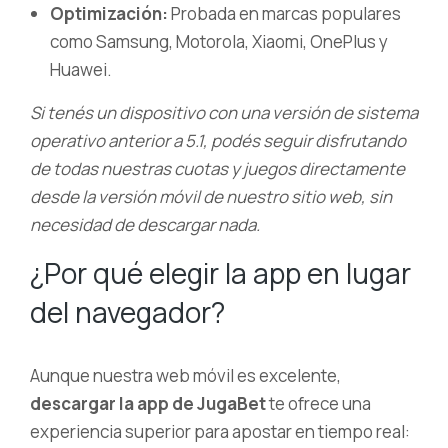
Optimización:
Probada en marcas populares
como Samsung, Motorola, Xiaomi, OnePlus y
Huawei.
Si tenés un dispositivo con una versión de sistema
operativo anterior a 5.1, podés seguir disfrutando
de todas nuestras cuotas y juegos directamente
desde la versión móvil de nuestro sitio web, sin
necesidad de descargar nada.
¿Por qué elegir la app en lugar
del navegador?
Aunque nuestra web móvil es excelente,
descargar la app de JugaBet
te ofrece una
experiencia superior para apostar en tiempo real: