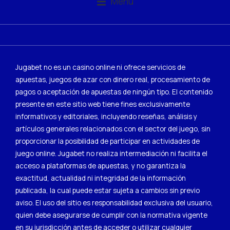
Menu
Jugabet no es un casino online ni ofrece servicios de
apuestas, juegos de azar con dinero real, procesamiento de
pagos o aceptación de apuestas de ningún tipo. El contenido
presente en este sitio web tiene fines exclusivamente
informativos y editoriales, incluyendo reseñas, análisis y
artículos generales relacionados con el sector del juego, sin
proporcionar la posibilidad de participar en actividades de
juego online. Jugabet no realiza intermediación ni facilita el
acceso a plataformas de apuestas, y no garantiza la
exactitud, actualidad ni integridad de la información
publicada, la cual puede estar sujeta a cambios sin previo
aviso. El uso del sitio es responsabilidad exclusiva del usuario,
quien debe asegurarse de cumplir con la normativa vigente
en su jurisdicción antes de acceder o utilizar cualquier