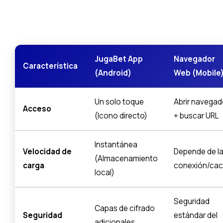
JugaBet App
Navegador
Característica
(Android)
Web (Mobile
Un solo toque
Abrir navegad
Acceso
(Icono directo)
+ buscar URL
Instantánea
Velocidad de
Depende de l
(Almacenamiento
carga
conexión/ca
local)
Seguridad
Capas de cifrado
Seguridad
estándar del
adicionales