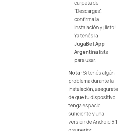
carpeta de
“Descargas”,
confirmá la
instalación y ¡listo!
Ya tenés la
JugaBet App
Argentina
lista
para usar.
Nota:
Si tenés algún
problema durante la
instalación, asegurate
de que tu dispositivo
tenga espacio
suficiente y una
versión de Android 5.1
o superior.