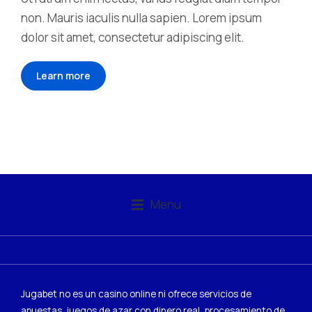
non. Mauris iaculis nulla sapien. Lorem ipsum
dolor sit amet, consectetur adipiscing elit.
Learn more
Menu
Jugabet no es un casino online ni ofrece servicios de
apuestas, juegos de azar con dinero real, procesamiento de