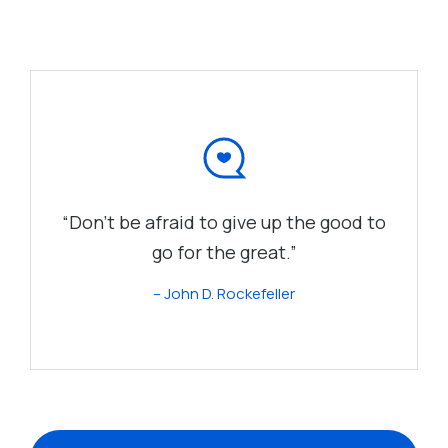
“Don’t be afraid to give up the good to
go for the great.”
– John D. Rockefeller