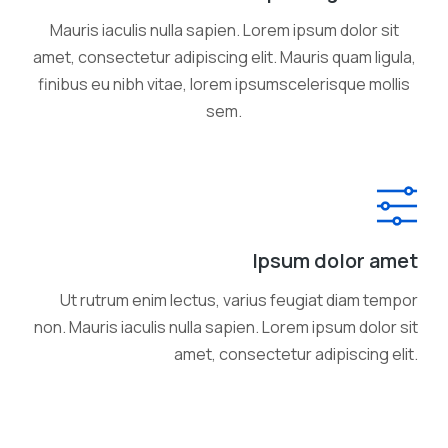
Mauris iaculis nulla sapien. Lorem ipsum dolor sit
amet, consectetur adipiscing elit. Mauris quam ligula,
finibus eu nibh vitae, lorem ipsumscelerisque mollis
sem.
Ipsum dolor amet
Ut rutrum enim lectus, varius feugiat diam tempor
non. Mauris iaculis nulla sapien. Lorem ipsum dolor sit
amet, consectetur adipiscing elit.