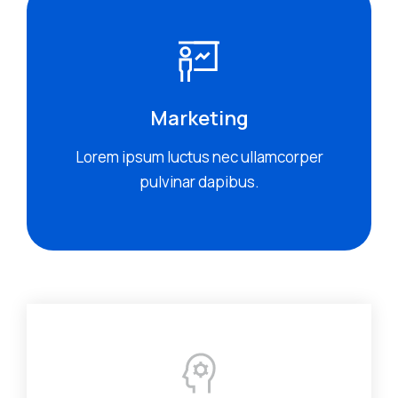
Marketing
Lorem ipsum luctus nec ullamcorper
pulvinar dapibus.