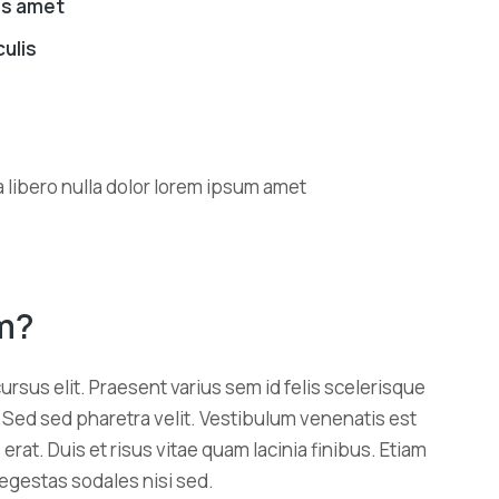
lis amet
culis
m?
ursus elit. Praesent varius sem id felis scelerisque
t. Sed sed pharetra velit. Vestibulum venenatis est
 erat. Duis et risus vitae quam lacinia finibus. Etiam
egestas sodales nisi sed.