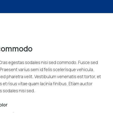
s commodo
Cras egestas sodales nisi sed commodo. Fusce sed
 Praesent varius sem id felis scelerisque vehicula.
d pharetra velit. Vestibulum venenatis est tortor, et
s et risus vitae quam lacinia finibus. Etiam auctor
 sodales nisi sed.
olor