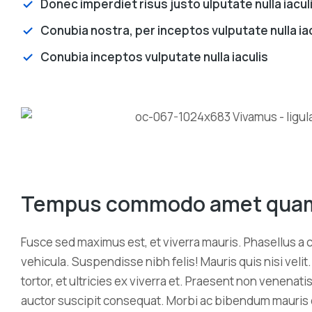
Donec imperdiet risus justo ulputate nulla iacu
Conubia nostra, per inceptos vulputate nulla ia
Conubia inceptos vulputate nulla iaculis
Tempus commodo amet qua
Fusce sed maximus est, et viverra mauris. Phasellus a c
vehicula. Suspendisse nibh felis! Mauris quis nisi veli
tortor, et ultricies ex viverra et. Praesent non venenatis
auctor suscipit consequat. Morbi ac bibendum mauris 