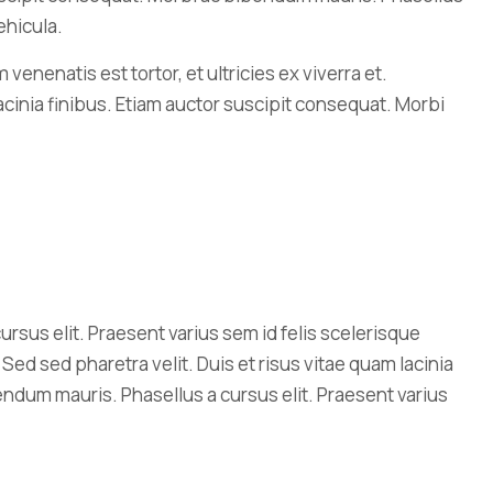
ehicula.
 venenatis est tortor, et ultricies ex viverra et.
acinia finibus. Etiam auctor suscipit consequat. Morbi
ursus elit. Praesent varius sem id felis scelerisque
 Sed sed pharetra velit. Duis et risus vitae quam lacinia
endum mauris. Phasellus a cursus elit. Praesent varius