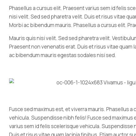
Phasellus a cursus elit. Praesent varius sem id felis s
nisi velit. Sed sed pharetra velit. Duis et risus vitae q
Morbi ac bibendum mauris. Phasellus a cursus elit. Prae
Mauris quis nisi velit. Sed sed pharetra velit. Vestibulum
Praesent non venenatis erat. Duis et risus vitae quam l
ac bibendum mauris egestas sodales nisi sed.
Fusce sed maximus est, et viverra mauris. Phasellus a c
vehicula. Suspendisse nibh felis! Fusce sed maximus est
varius sem id felis scelerisque vehicula. Suspendisse nib
Duis et risus vitae quam lacinia finibus. Etiam auctor