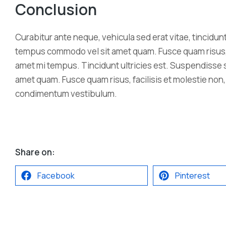
Conclusion
Neurone nulla amet from lorem
Curabitur ante neque, vehicula sed erat vitae, tincidunt
ipsum
tempus commodo vel sit amet quam. Fusce quam risus, fac
Science
enero 10, 2023
amet mi tempus. Tincidunt ultricies est. Suspendisse 
amet quam. Fusce quam risus, facilisis et molestie non, 
condimentum vestibulum.
Share on:
Facebook
Pinterest