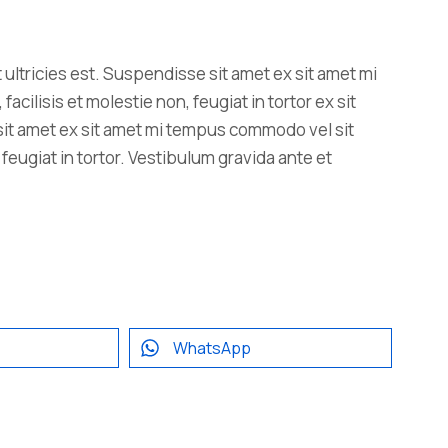
Vivamus – ligula libero nulla dolor
 ultricies est. Suspendisse sit amet ex sit amet mi
lorem ipsum amet
ilisis et molestie non, feugiat in tortor ex sit
Finance
enero 10, 2016
sit amet ex sit amet mi tempus commodo vel sit
feugiat in tortor. Vestibulum gravida ante et
WhatsApp