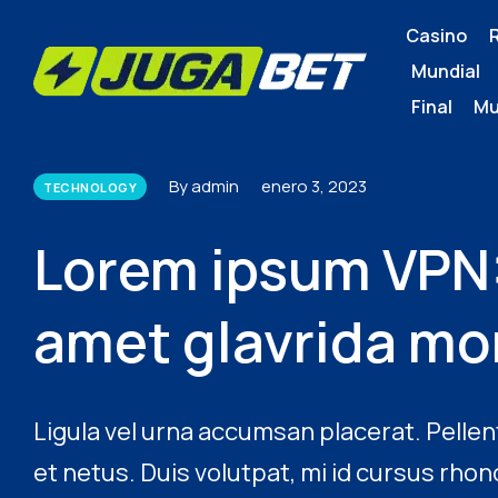
Casino
Mundial
Final Mu
By admin
enero 3, 2023
TECHNOLOGY
Lorem ipsum VPN: 
amet glavrida mo
Ligula vel urna accumsan placerat. Pelle
et netus. Duis volutpat, mi id cursus rho