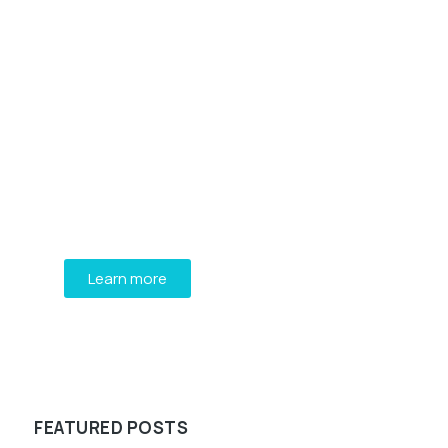
Programming School
Mauris maximus sed eros eget
posuere. Integer at pellentesque!
Learn more
WE RECOMMEND
FEATURED POSTS