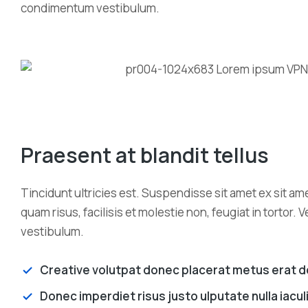
condimentum vestibulum.
Praesent at blandit tellus
Tincidunt ultricies est. Suspendisse sit amet ex sit 
quam risus, facilisis et molestie non, feugiat in torto
vestibulum.
Creative volutpat donec placerat metus erat d
Donec imperdiet risus justo ulputate nulla iacu