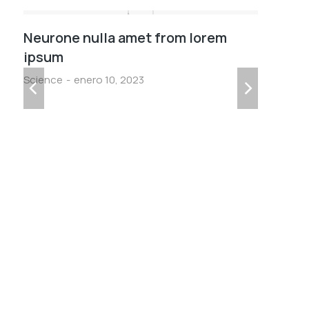
Neurone nulla amet from lorem
V
ipsum
l
Science
enero 10, 2023
F